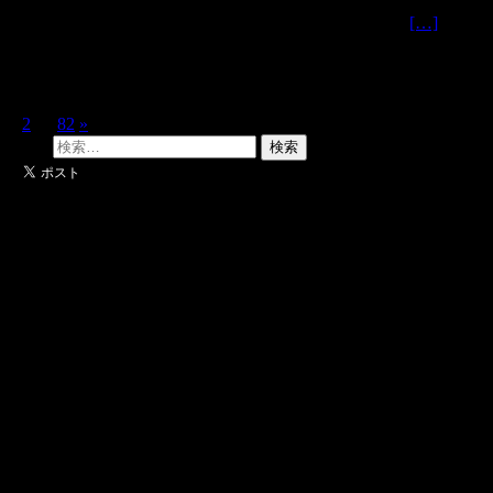
2026年直近1週間の日本国内情報セキュリティ環境
[…]
投稿ナビゲーション
1
2
…
82
»
検索: