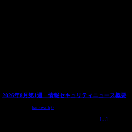
2026年8月第1週 情報セキュリティニュース概要
2026年8月7日
hanawa-h
0
📋 政府公式発表（日本） 1. SBOM国際ガイダ
[…]